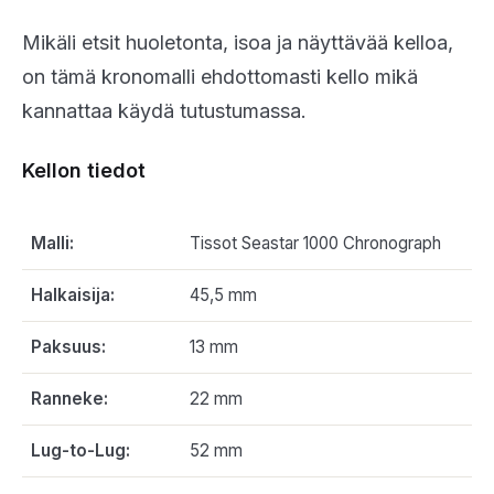
Mikäli etsit huoletonta, isoa ja näyttävää kelloa,
on tämä kronomalli ehdottomasti kello mikä
kannattaa käydä tutustumassa.
Kellon tiedot
Malli:
Tissot Seastar 1000 Chronograph
Halkaisija:
45,5 mm
Paksuus:
13 mm
Ranneke:
22 mm
Lug-to-Lug:
52 mm