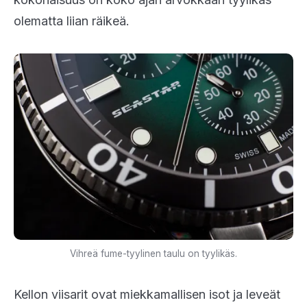
olematta liian räikeä.
Vihreä fume-tyylinen taulu on tyylikäs.
Kellon viisarit ovat miekkamallisen isot ja leveät