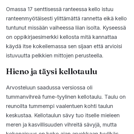
Omassa 17 senttisessä ranteessa kello istuu
ranteenmyötäisesti ylittämättä rannetta eikä kello
tuntunut missään vaiheessa liian isolta. Kyseessä
on oppikirjaesimerkki kellosta mitä kannattaa
käydä itse kokeilemassa sen sijaan että arvioisi
istuvuutta pelkkien mittojen perusteella.
Hieno ja täysi kellotaulu
Arvosteluun saadussa versiossa oli
tummanvihreä fume-tyylinen kellotaulu. Taulu on
reunoilta tummempi vaalentuen kohti taulun
keskustaa. Kellotaulun sävy tuo itselle mieleen
meren ja kasvillisuuden vihreitä sävyjä, mutta
kokonaisuus on koko ajan arvokkaan tyylikäs