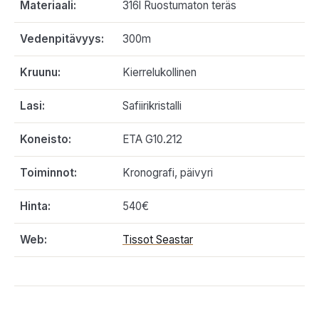
Materiaali:
316l Ruostumaton teräs
Vedenpitävyys:
300m
Kruunu:
Kierrelukollinen
Lasi:
Safiirikristalli
Koneisto:
ETA G10.212
Toiminnot:
Kronografi, päivyri
Hinta:
540€
Web:
Tissot Seastar