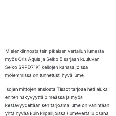
Mielenkiinnosta tein pikaisen vertailun lumesta
myös Oris Aquis ja Seiko 5 sarjaan kuuluvan
Seiko SRPD71K1 kellojen kanssa joissa
molemmissa on tunnetusti hyvä lume.
Isojen mittojen ansiosta Tissot tarjoaa heti aluksi
eniten näkyvyyttä pimeässä ja myös
kestävyydeltään sen tarjoama lume on vähintään
yhtä hyvää kuin kilpailijoissa (lumevertailu osana