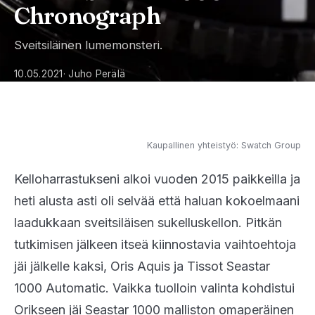
Chronograph
Sveitsiläinen lumemonsteri.
10.05.2021
· Juho Perälä
Kaupallinen yhteistyö: Swatch Group
Kelloharrastukseni alkoi vuoden 2015 paikkeilla ja
heti alusta asti oli selvää että haluan kokoelmaani
laadukkaan sveitsiläisen sukelluskellon. Pitkän
tutkimisen jälkeen itseä kiinnostavia vaihtoehtoja
jäi jälkelle kaksi, Oris Aquis ja Tissot Seastar
1000 Automatic. Vaikka tuolloin valinta kohdistui
Orikseen jäi Seastar 1000 malliston omaperäinen