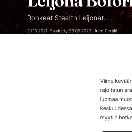
Leijona Bofor
Rohkeat Stealth Leijonat.
28.10.2021
· Päivitetty 29.05.2022
· Juho Perälä
Viime kevää
rajoitetun er
luomaa muotok
keskuudessa. 
myytiin hetk