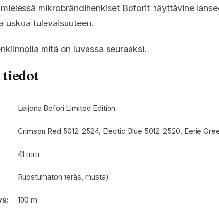
mielessä mikrobrändihenkiset Boforit näyttävine lans
a uskoa tulevaisuuteen.
nkiinnolla mitä on luvassa seuraaksi.
 tiedot
Leijona Bofori Limited Edition
Crimson Red 5012-2524, Electic Blue 5012-2520, Eerie Gre
41 mm
Ruostumaton teräs, musta)
ys:
100 m