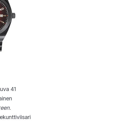
tuva 41
ainen
reen
.
kunttiviisari