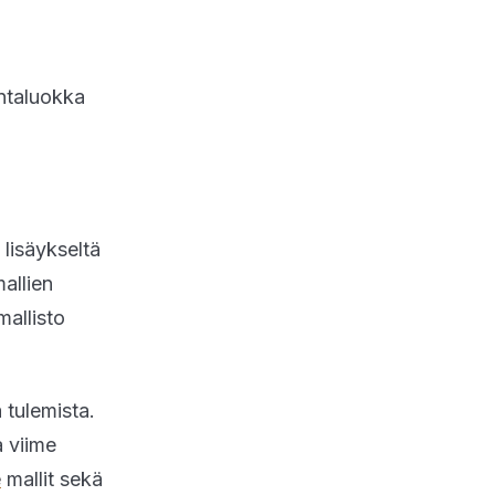
intaluokka
 lisäykseltä
allien
mallisto
 tulemista.
a viime
e
mallit sekä