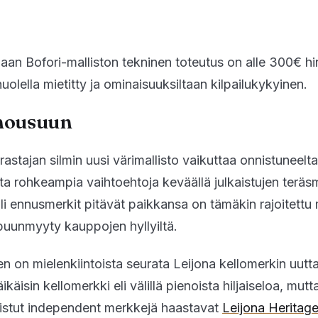
iaan Bofori-malliston tekninen toteutus on alle 300€ h
olella mietitty ja ominaisuuksiltaan kilpailukykyinen.
nousuun
rastajan silmin uusi värimallisto vaikuttaa onnistuneelta
tta rohkeampia vaihtoehtoja keväällä julkaistujen teräsm
äli ennusmerkit pitävät paikkansa on tämäkin rajoitettu 
puunmyyty kauppojen hyllyiltä.
n on mielenkiintoista seurata Leijona kellomerkin uutta
käisin kellomerkki eli välillä pienoista hiljaiseloa, mutt
aistut independent merkkejä haastavat
Leijona Heritag