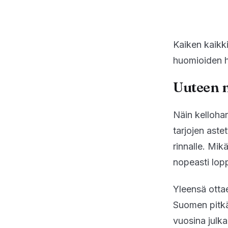
Kaiken kaikk
huomioiden hu
Uuteen 
Näin kellohar
tarjojen aste
rinnalle. Mik
nopeasti lop
Yleensä ottae
Suomen pitkäi
vuosina julk