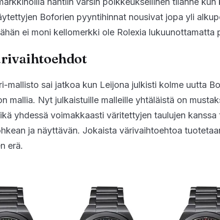
markkinoilla nähtiin varsin poikkeuksellinen tilanne ku
tettyjen Boforien pyyntihinnat nousivat jopa yli alkup
Tähän ei moni kellomerkki ole Rolexia lukuunottamatta 
ärivaihtoehdot
-mallisto sai jatkoa kun Leijona julkisti kolme uutta Bo
n mallia. Nyt julkaistuille malleille yhtäläistä on mustak
ikä yhdessä voimakkaasti väritettyjen taulujen kanssa
ohkean ja näyttävän. Jokaista värivaihtoehtoa tuotetaan
n erä.