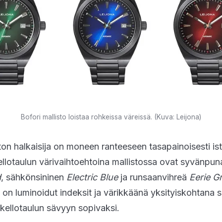
Bofori mallisto loistaa rohkeissa väreissä. (Kuva: Leijona)
ton halkaisija on moneen ranteeseen tasapainoisesti is
Kellotaulun värivaihtoehtoina mallistossa ovat syvänpun
d
, sähkönsininen
Electric Blue
ja runsaanvihreä
Eerie G
 on luminoidut indeksit ja värikkäänä yksityiskohtana se
 kellotaulun sävyyn sopivaksi.