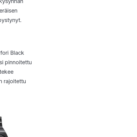
n kysynnän
eräisen
pystynyt.
fori Black
si pinnoitettu
 tekee
 rajoitettu