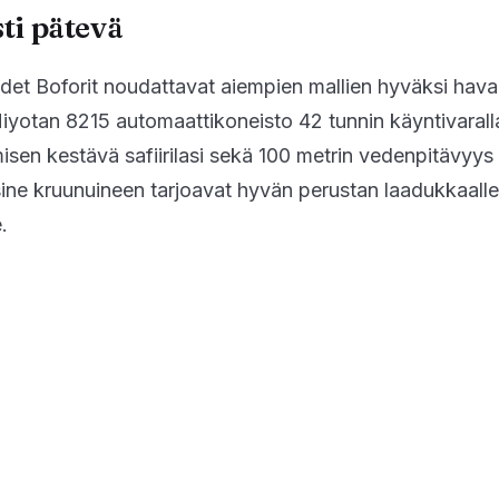
ti pätevä
udet Boforit noudattavat aiempien mallien hyväksi hava
Miyotan 8215 automaattikoneisto 42 tunnin käyntivarall
sen kestävä safiirilasi sekä 100 metrin vedenpitävyys
isine kruunuineen tarjoavat hyvän perustan laadukkaalle
.