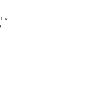
ittua
a,