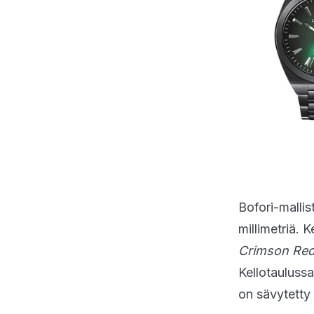
Bofori-mallis
millimetriä. 
Crimson Re
Kellotaulussa
on sävytetty