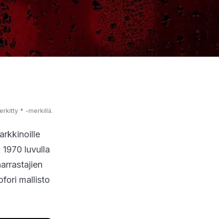
erkitty * -merkillä.
arkkinoille
 1970 luvulla
arrastajien
fori mallisto