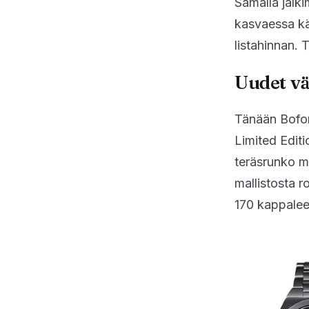
Samalla jälki
kasvaessa käy
listahinnan. 
Uudet v
Tänään Bofori
Limited Editio
teräsrunko m
mallistosta r
170 kappalee