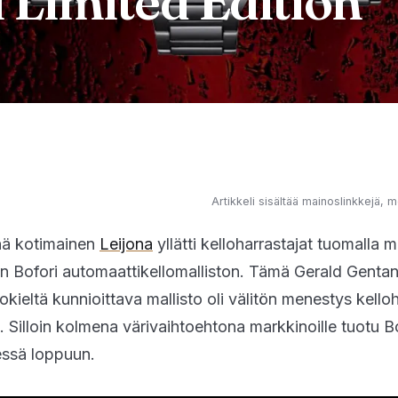
i Limited Edition
Artikkeli sisältää mainoslinkkejä, m
nä kotimainen
Leijona
yllätti kelloharrastajat tuomalla m
än Bofori automaattikellomalliston. Tämä Gerald Gentan
ieltä kunnioittava mallisto oli välitön menestys kelloh
Silloin kolmena värivaihtoehtona markkinoille tuotu Bo
essä loppuun.