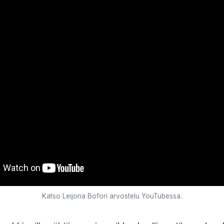
Katso Leijona Bofori arvostelu YouTubessa.