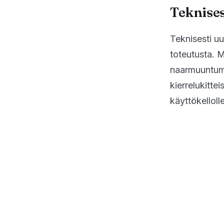
Teknises
Teknisesti u
toteutusta. 
naarmuuntumi
kierrelukitte
käyttökellolle