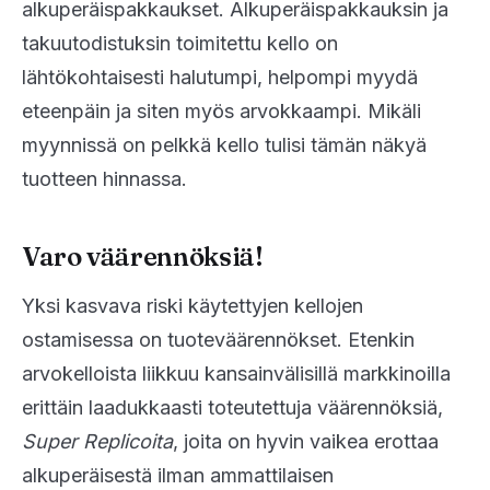
alkuperäispakkaukset. Alkuperäispakkauksin ja
takuutodistuksin toimitettu kello on
lähtökohtaisesti halutumpi, helpompi myydä
eteenpäin ja siten myös arvokkaampi. Mikäli
myynnissä on pelkkä kello tulisi tämän näkyä
tuotteen hinnassa.
Varo väärennöksiä!
Yksi kasvava riski käytettyjen kellojen
ostamisessa on tuoteväärennökset. Etenkin
arvokelloista liikkuu kansainvälisillä markkinoilla
erittäin laadukkaasti toteutettuja väärennöksiä,
Super Replicoita
, joita on hyvin vaikea erottaa
alkuperäisestä ilman ammattilaisen