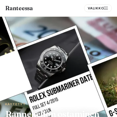
Ranteessa
VALIKKO
KÄYTETYT
Rannekellon ostaminen