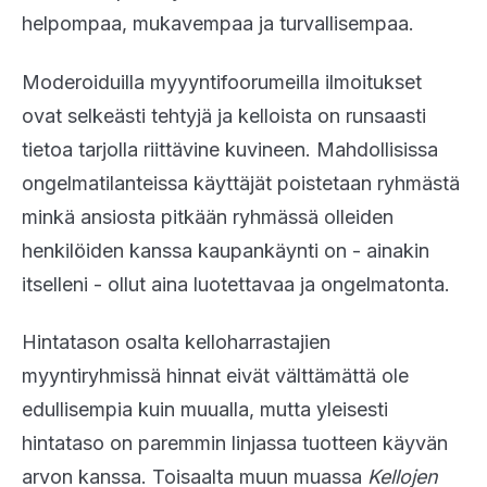
helpompaa, mukavempaa ja turvallisempaa.
Moderoiduilla myyyntifoorumeilla ilmoitukset
ovat selkeästi tehtyjä ja kelloista on runsaasti
tietoa tarjolla riittävine kuvineen. Mahdollisissa
ongelmatilanteissa käyttäjät poistetaan ryhmästä
minkä ansiosta pitkään ryhmässä olleiden
henkilöiden kanssa kaupankäynti on - ainakin
itselleni - ollut aina luotettavaa ja ongelmatonta.
Hintatason osalta kelloharrastajien
myyntiryhmissä hinnat eivät välttämättä ole
edullisempia kuin muualla, mutta yleisesti
hintataso on paremmin linjassa tuotteen käyvän
arvon kanssa. Toisaalta muun muassa
Kellojen