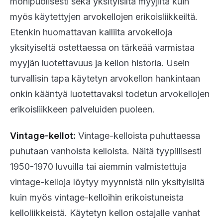
monipuolisesti sekä yksityisiltä myyjiltä kuin
myös käytettyjen arvokellojen erikoisliikkeiltä.
Etenkin huomattavan kalliita arvokelloja
yksityiseltä ostettaessa on tärkeää varmistaa
myyjän luotettavuus ja kellon historia. Usein
turvallisin tapa käytetyn arvokellon hankintaan
onkin kääntyä luotettavaksi todetun arvokellojen
erikoisliikkeen palveluiden puoleen.
Vintage-kellot:
Vintage-kelloista puhuttaessa
puhutaan vanhoista kelloista. Näitä tyypillisesti
1950-1970 luvuilla tai aiemmin valmistettuja
vintage-kelloja löytyy myynnistä niin yksityisiltä
kuin myös vintage-kelloihin erikoistuneista
kelloliikkeistä. Käytetyn kellon ostajalle vanhat