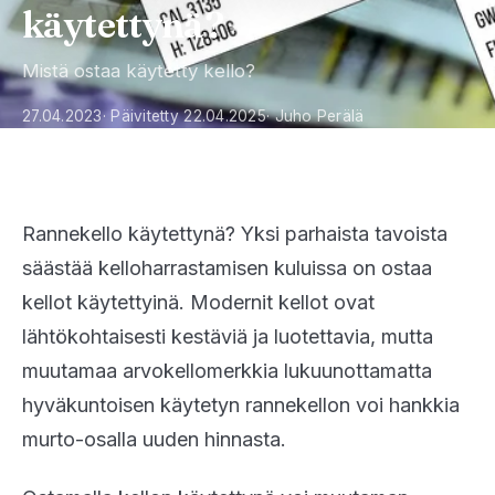
käytettynä?
Mistä ostaa käytetty kello?
27.04.2023
· Päivitetty 22.04.2025
· Juho Perälä
Rannekello käytettynä? Yksi parhaista tavoista
säästää kelloharrastamisen kuluissa on ostaa
kellot käytettyinä. Modernit kellot ovat
lähtökohtaisesti kestäviä ja luotettavia, mutta
muutamaa arvokellomerkkia lukuunottamatta
hyväkuntoisen käytetyn rannekellon voi hankkia
murto-osalla uuden hinnasta.