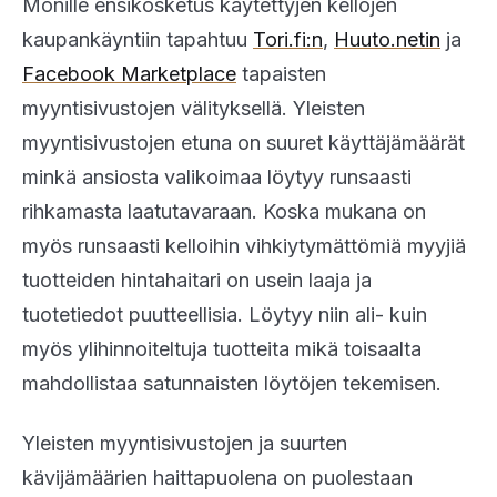
Monille ensikosketus käytettyjen kellojen
kaupankäyntiin tapahtuu
Tori.fi:n
,
Huuto.netin
ja
Facebook Marketplace
tapaisten
myyntisivustojen välityksellä. Yleisten
myyntisivustojen etuna on suuret käyttäjämäärät
minkä ansiosta valikoimaa löytyy runsaasti
rihkamasta laatutavaraan. Koska mukana on
myös runsaasti kelloihin vihkiytymättömiä myyjiä
tuotteiden hintahaitari on usein laaja ja
tuotetiedot puutteellisia. Löytyy niin ali- kuin
myös ylihinnoiteltuja tuotteita mikä toisaalta
mahdollistaa satunnaisten löytöjen tekemisen.
Yleisten myyntisivustojen ja suurten
kävijämäärien haittapuolena on puolestaan