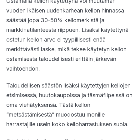
Ostamalla kellon käytettynä voi muutaman
vuoden ikäisen uudenkarhean kellon hinnassa
säästää jopa 30-50% kellomerkistä ja
markkinatilanteesta riippuen. Lisäksi käytettynä
ostetun kellon arvo ei tyypillisesti enää
merkittävästi laske, mikä tekee käytetyn kellon
ostamisesta taloudellisesti erittäin järkevän
vaihtoehdon.
Taloudellisen säästön lisäksi käytettyjen kellojen
etsimisessä, huutokaupoissa ja täsmäflipeissä on
oma viehätyksensä. Tästä kellon
“metsästämisestä” muodostuu monille
harrastajille usein koko kelloharrastuksen suola.