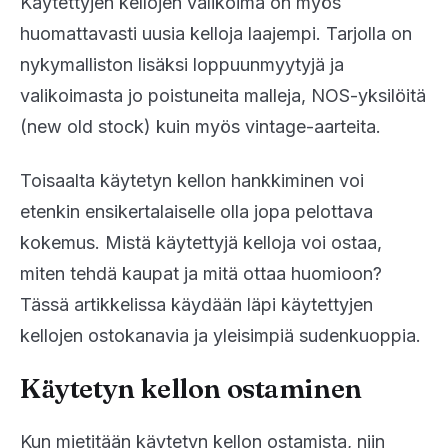
Käytettyjen kellojen valikoima on myös
huomattavasti uusia kelloja laajempi. Tarjolla on
nykymalliston lisäksi loppuunmyytyjä ja
valikoimasta jo poistuneita malleja, NOS-yksilöitä
(new old stock) kuin myös vintage-aarteita.
Toisaalta käytetyn kellon hankkiminen voi
etenkin ensikertalaiselle olla jopa pelottava
kokemus. Mistä käytettyjä kelloja voi ostaa,
miten tehdä kaupat ja mitä ottaa huomioon?
Tässä artikkelissa käydään läpi käytettyjen
kellojen ostokanavia ja yleisimpiä sudenkuoppia.
Käytetyn kellon ostaminen
Kun mietitään käytetyn kellon ostamista, niin