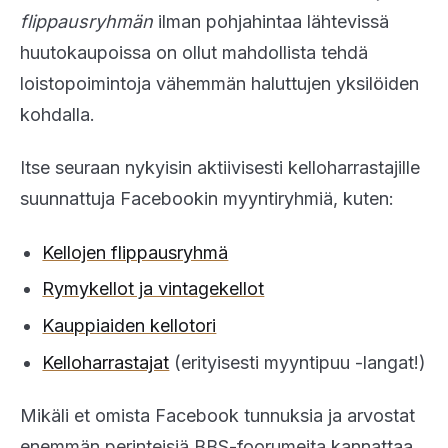
flippausryhmän
ilman pohjahintaa lähtevissä
huutokaupoissa on ollut mahdollista tehdä
loistopoimintoja vähemmän haluttujen yksilöiden
kohdalla.
Itse seuraan nykyisin aktiivisesti kelloharrastajille
suunnattuja Facebookin myyntiryhmiä, kuten:
Kellojen flippausryhmä
Rymykellot ja vintagekellot
Kauppiaiden kellotori
Kelloharrastajat
(erityisesti myyntipuu -langat!)
Mikäli et omista Facebook tunnuksia ja arvostat
enemmän perinteisiä BBS-foorumeita kannattaa