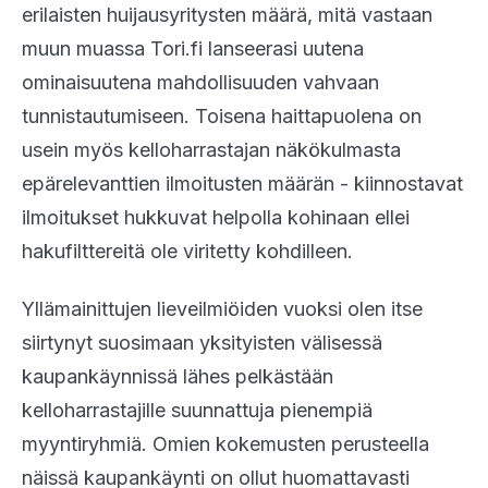
erilaisten huijausyritysten määrä, mitä vastaan
muun muassa Tori.fi lanseerasi uutena
ominaisuutena mahdollisuuden vahvaan
tunnistautumiseen. Toisena haittapuolena on
usein myös kelloharrastajan näkökulmasta
epärelevanttien ilmoitusten määrän - kiinnostavat
ilmoitukset hukkuvat helpolla kohinaan ellei
hakufilttereitä ole viritetty kohdilleen.
Yllämainittujen lieveilmiöiden vuoksi olen itse
siirtynyt suosimaan yksityisten välisessä
kaupankäynnissä lähes pelkästään
kelloharrastajille suunnattuja pienempiä
myyntiryhmiä. Omien kokemusten perusteella
näissä kaupankäynti on ollut huomattavasti