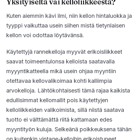
Yksityiseltä vai kelloliikkeestä?
Kuten aiemmin kävi ilmi, niin kellon hintaluokka ja
tyyppi vaikuttaa usein siihen mistä tietynlaisen
kellon voi odottaa löytävänsä.
Käytettyjä rannekelloja myyvät erikoisliikkeet
saavat toimeentulonsa kelloista saatavalla
myyyntikatteella mikä usein ohjaa myyntiin
otettavaa kellovalikoimaa kohti kalliimpia
arvokelloja. Lähtökohtaisesti tämä rajaa kaikista
edullisimmat kellomallit pois käytettyjen
kelloliikkeiden valikoimista, sillä niistä saatava
tuotto ei välttämättä riitä kattamaan edes
myyntityön kuluja. Selkeänä poikkeuksena tähän
on kuitenkin vintage-kelloihin erikoistuneet