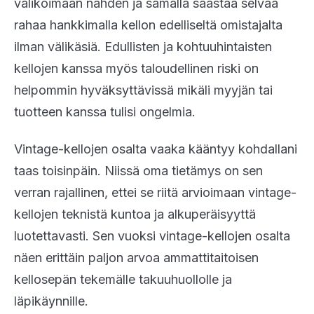
valikoimaan nähden ja samalla säästää selvää
rahaa hankkimalla kellon edelliseltä omistajalta
ilman välikäsiä. Edullisten ja kohtuuhintaisten
kellojen kanssa myös taloudellinen riski on
helpommin hyväksyttävissä mikäli myyjän tai
tuotteen kanssa tulisi ongelmia.
Vintage-kellojen osalta vaaka kääntyy kohdallani
taas toisinpäin. Niissä oma tietämys on sen
verran rajallinen, ettei se riitä arvioimaan vintage-
kellojen teknistä kuntoa ja alkuperäisyyttä
luotettavasti. Sen vuoksi vintage-kellojen osalta
näen erittäin paljon arvoa ammattitaitoisen
kellosepän tekemälle takuuhuollolle ja
läpikäynnille.